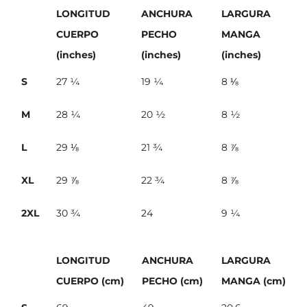
LONGITUD
ANCHURA
LARGURA
CUERPO
PECHO
MANGA
(inches)
(inches)
(inches)
S
27 ¼
19 ¼
8 ⅛
M
28 ¼
20 ½
8 ½
L
29 ⅛
21 ¾
8 ⅞
XL
29 ⅞
22 ¾
8 ⅞
2XL
30 ¾
24
9 ¼
LONGITUD
ANCHURA
LARGURA
CUERPO (cm)
PECHO (cm)
MANGA (cm)