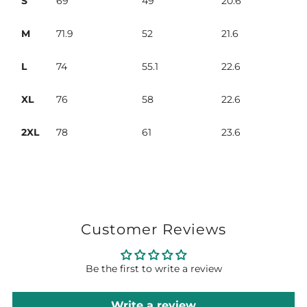
S
69
49
20.6
M
71.9
52
21.6
L
74
55.1
22.6
XL
76
58
22.6
2XL
78
61
23.6
Customer Reviews
Be the first to write a review
Write a review