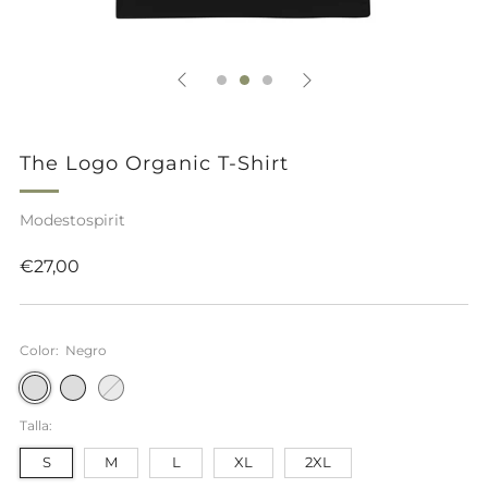
The Logo Organic T-Shirt
Modestospirit
Precio
€27,00
habitual
Color:
Negro
Negro
French
Sage
Navy
Talla:
S
M
L
XL
2XL